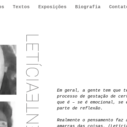
os
Textos
Exposições
Biografia
Contat
LETÍCIA
Em geral, a gente tem que t
processo de gestação de cer
que é – se é emocional, se 
parte de reflexão.
Realmente o pensamento faz 
amarras das coisas. (Letíci