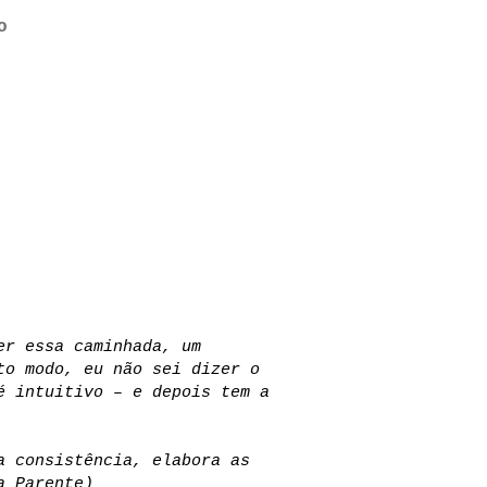
o
er essa caminhada, um
to modo, eu não sei dizer o
é intuitivo – e depois tem a
a consistência, elabora as
a Parente)