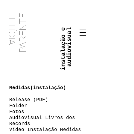
PARENTE
LETÍCIA
i
n
s
t
a
l
a
ç
ã
o
e
a
u
d
i
o
v
i
s
u
a
l
Medidas(instalação)
Release
(PDF)
Folder
Fotos
Audiovisual Livros dos
Records
Vídeo Instalação Medidas