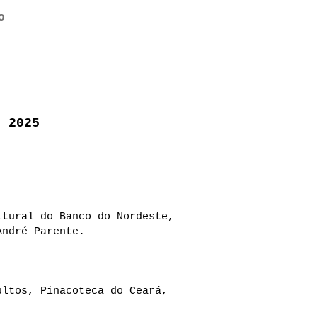
o
>
- 2025
ltural do Banco do Nordeste,
André Parente.
ultos, Pinacoteca do Ceará,