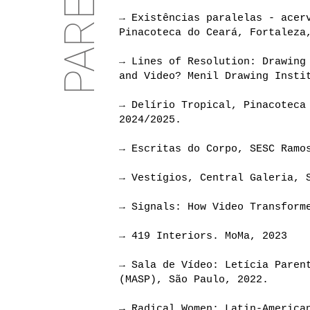
PARENTE
→ Existências paralelas - acer
Pinacoteca do Ceará, Fortaleza
→ Lines of Resolution: Drawing
and Video? Menil Drawing Insti
→ Delírio Tropical, Pinacoteca
2024/2025.
→ Escritas do Corpo, SESC Ramo
→ Vestígios, Central Galeria, 
→ Signals: How Video Transform
→ 419 Interiors. MoMa, 2023
→ Sala de Vídeo: Letícia Paren
(MASP), São Paulo, 2022.
→ Radical Women: Latin-America