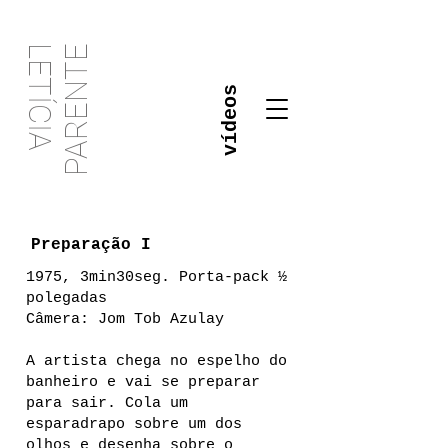
PARENTE
LETÍCIA
vídeos
Preparação I
1975, 3min30seg. Porta-pack ½
polegadas
Câmera: Jom Tob Azulay
A artista chega no espelho do
banheiro e vai se preparar
para sair. Cola um
esparadrapo sobre um dos
olhos e desenha sobre o