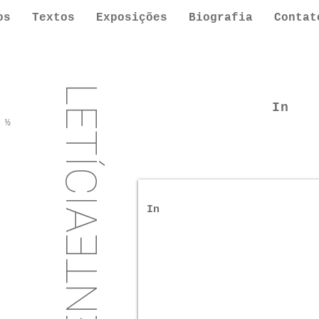
os
Textos
Exposições
Biografia
Contat
LETÍCIA
In
 ½
In